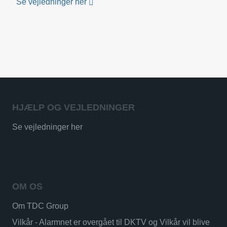
Se vejledninger her
HJÆLP OG VEJLEDNINGER
Se vejledninger her
OM OS
Om TDC Group
Vilkår - Alarmnet er overgået til DKTV og Vilkår vil blive