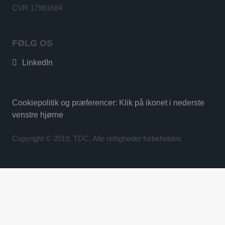
CVR 17981684
FØLG OS
LinkedIn
Cookiepolitik og præferencer: Klik på ikonet i nederste
venstre hjørne
Copyright © 2019, TDC, Alle rettigheder forbeholdes